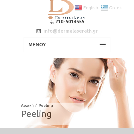
English
Greek
210-5014555
info@dermalaserath.gr
ΜΕΝΟΥ
Αρχική
Peeling
Peeling