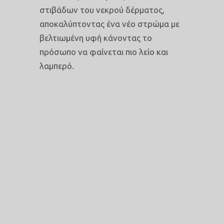
στιβάδων του νεκρού δέρματος,
αποκαλύπτοντας ένα νέο στρώμα με
βελτιωμένη υφή κάνοντας το
πρόσωπο να φαίνεται πιο λείο και
λαμπερό.
ΤΑ ΔΗΜΟΦΙΛΕΣΤΕΡΑ
ΔΙΑΛΥΜΑΤΑ ΕΙΝΑΙ:
Σαλικυλικό Οξύ -> Ακμή .
Τριχλωροξικό Οξύ (TCA) ->