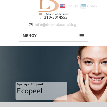
English
Greek
210-5014555
info@dermalaserath.gr
ΜΕΝΟΥ
Αρχική
Ecopeel
Ecopeel