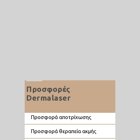
Αποδέχομαι τους Όρους Χρήσης
ΣΗΜΑΝΤΙΚΕΣ ΠΛΗΡΟΦΟΡΙΕΣ:
Παρέχοντάς μας αυτές τις
πληροφορίες, συναινείτε να
επικοινωνήσουμε μαζί σας.
Προσφορές
Dermalaser
προσφορά αποτρίχωσης
προσφορά θεραπεία ακμής