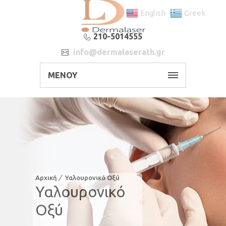
English
Greek
210-5014555
info@dermalaserath.gr
ΜΕΝΟΥ
Αρχική
Υαλουρονικό Οξύ
Υαλουρονικό
Οξύ