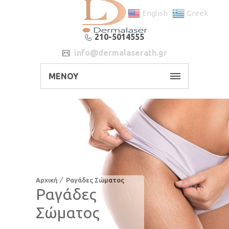
English
Greek
210-5014555
info@dermalaserath.gr
ΜΕΝΟΥ
Αρχική
Ραγάδες Σώματος
Ραγάδες
Σώματος