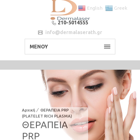
English
Greek
210-5014555
info@dermalaserath.gr
ΜΕΝΟΥ
Αρχική
ΘΕΡΑΠΕΙΑ PRP
(PLATELET RICH PLASMA)
ΘΕΡΑΠΕΙΑ
PRP