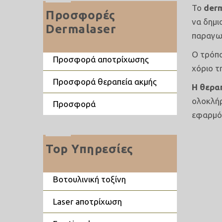
Το
der
Προσφορές
να δημι
Dermalaser
παραγωγ
Ο τρόπο
προσφορά αποτρίχωσης
χόριο τ
προσφορά θεραπεία ακμής
Η θεραπ
ολοκλήρ
προσφορά
εφαρμόζ
Top Υπηρεσίες
βοτουλινική τοξίνη
laser aποτρίχωση