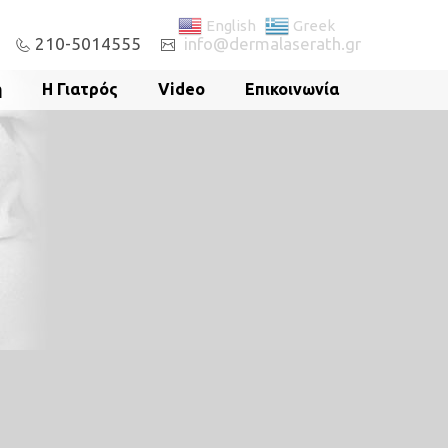
English
Greek
210-5014555
info@dermalaserath.gr
ή
Η Γιατρός
Video
Επικοινωνία