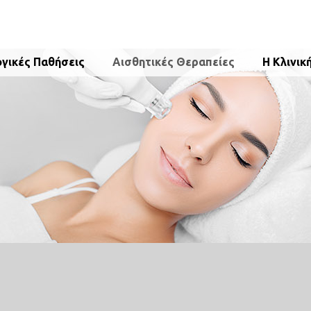
γικές Παθήσεις
Αισθητικές Θεραπείες
Η Κλινικ