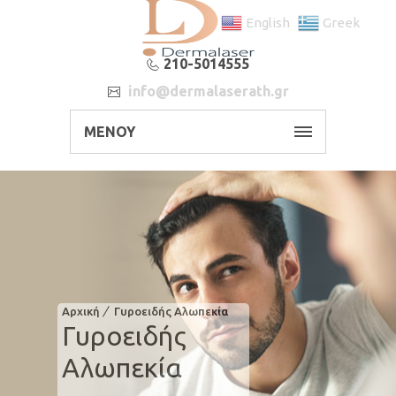
English
Greek
210-5014555
info@dermalaserath.gr
ΜΕΝΟΥ
Αρχική
Γυροειδής Αλωπεκία
Γυροειδής
Αλωπεκία